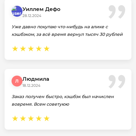
Уиллем Дефо
28.12.2024
Уже давно покупаю что-нибудь на алике с
кэшбэком, за всё время вернул тысяч 30 рублей
Людмила
Л
18.12.2024
Заказ получен быстро, кэшбэк был начислен
вовремя. Всем советуюю