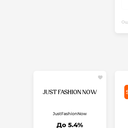
Оц
JustFashionNow
До 5.4%