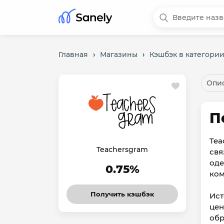
Главная
›
Магазины
›
Кэшбэк в категории
Опис
П
Tea
Teachersgram
свя
оде
0.75%
ком
Получить кэшбэк
Ист
цен
обр