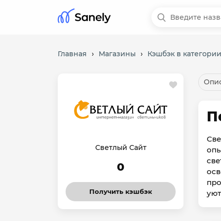
Главная
›
Магазины
›
Кэшбэк в категории
Опис
П
Све
Светлый Сайт
опы
све
0
осв
про
Получить кэшбэк
уют