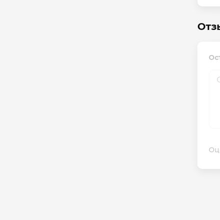
Отз
Ос
Оц