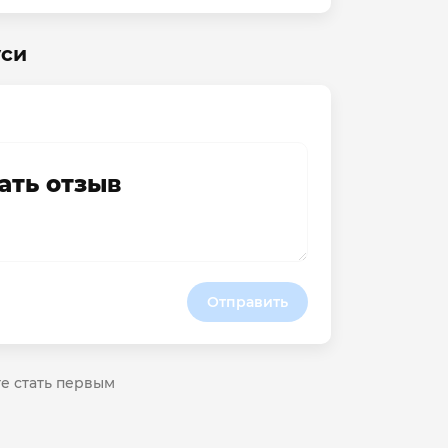
уси
ать отзыв
Отправить
те стать первым