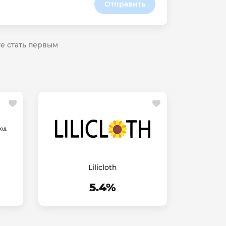
Отправить
те стать первым
Lilicloth
5.4%