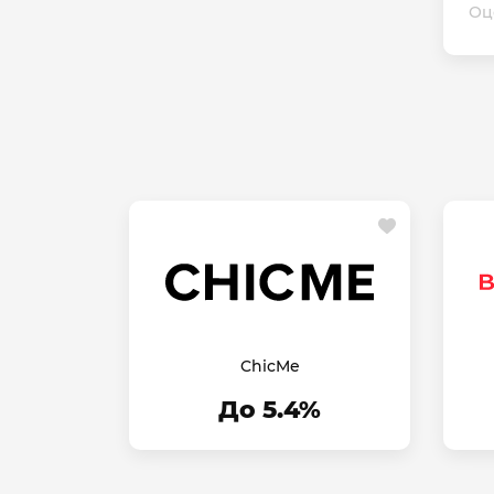
Оц
ChicMe
До 5.4%