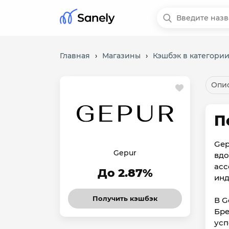
Главная
›
Магазины
›
Кэшбэк в категории
Опис
П
Gep
Gepur
вдо
асс
До 2.87%
инд
Получить кэшбэк
В G
Бре
усп