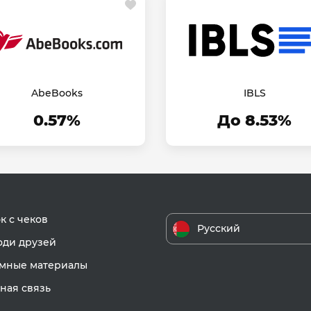
AbeBooks
IBLS
0.57%
До 8.53%
к с чеков
Русский
ди друзей
мные материалы
ная связь