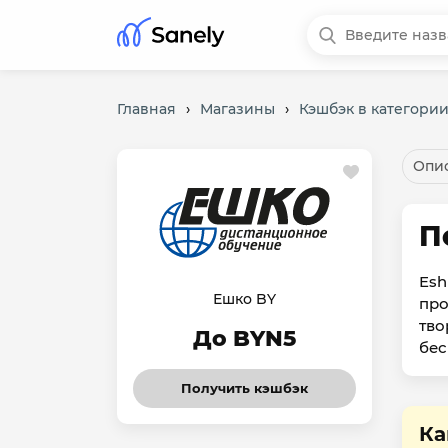
Главная
›
Магазины
›
Кэшбэк в категори
Опис
П
Esh
Ешко BY
про
тво
До BYN5
бес
Получить кэшбэк
Ка