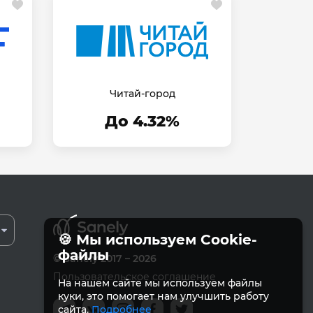
Читай-город
До 4.32%
🍪 Мы используем Cookie-
файлы
© Sanely 2017 – 2026
Пользовательское соглашение
На нашем сайте мы используем файлы
куки, это помогает нам улучшить работу
сайта.
Подробнее