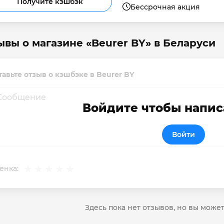
Получите кэшбэк
Бессрочная акция
ывы о магазине «Beurer BY» в Беларуси
тавьте отзыв о кэшбэке в Beurer BY
Войдите чтобы напис
Войти
енка:
Здесь пока нет отзывов, но вы може