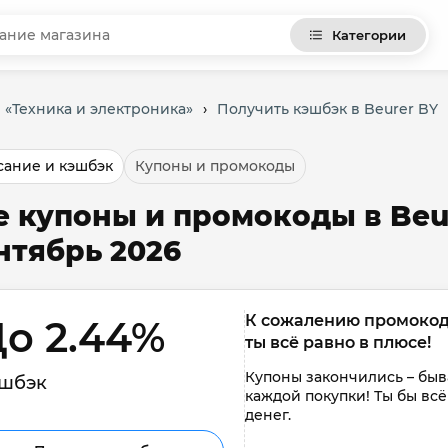
Категории
 «Техника и электроника»
›
Получить кэшбэк в Beurer BY
ание и кэшбэк
Купоны и промокоды
е купоны и промокоды в Beur
нтябрь 2026
К сожалению промокоды 
о 2.44% 
ты всё равно в плюсе!
Купоны закончились – быва
шбэк
каждой покупки! Ты бы всё
денег.