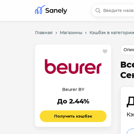
Главная
›
Магазины
›
Кэшбэк в категории
Опис
Вс
Се
Beurer BY
Д
До 2.44%
Кэ
Получить кэшбэк