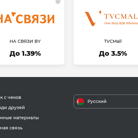
НА СВЯЗИ BY
TVCMall
До 1.39%
До 3.5%
к с чеков
Русский
ди друзей
мные материалы
ная связь