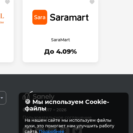
SaraMart
До 4.09%
🍪 Мы используем Cookie-
файлы
© Sanely 2017 – 2026
Пользовательское соглашение
На нашем сайте мы используем файлы
куки, это помогает нам улучшить работу
сайта.
Подробнее