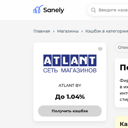
Главная
›
Магазины
›
Кэшбэк в категории
Опис
П
Фир
ATLANT BY
в и
инт
До 1.04%
сти
Получить кэшбэк
Ка