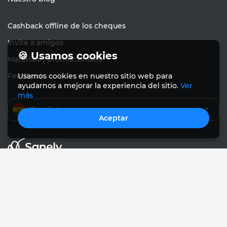
Cashback offline de los cheques
Invite a amigos
🍪 Usamos cookies
Materiales promocionales
Feedback
Usamos cookies en nuestro sitio web para
ayudarnos a mejorar la experiencia del sitio.
Ver
más
Español
Aceptar
© Sanely 2017 – 2026
Acuerdo de usuario